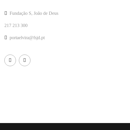
Fundação S, João de Deus
217 213 300
portaelvira@fsjd.pt