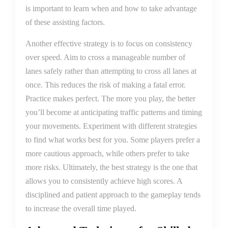
is important to learn when and how to take advantage
of these assisting factors.
Another effective strategy is to focus on consistency
over speed. Aim to cross a manageable number of
lanes safely rather than attempting to cross all lanes at
once. This reduces the risk of making a fatal error.
Practice makes perfect. The more you play, the better
you’ll become at anticipating traffic patterns and timing
your movements. Experiment with different strategies
to find what works best for you. Some players prefer a
more cautious approach, while others prefer to take
more risks. Ultimately, the best strategy is the one that
allows you to consistently achieve high scores. A
disciplined and patient approach to the gameplay tends
to increase the overall time played.