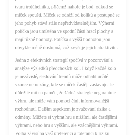
tvaru trojúhelníku, přičemž nahoře je bod, odkud se
míček spouští. Míček se odráží od kolíků a postupně se
jeho pohyb stává stále nepředvídatelnějším. Výherní
políčka jsou umístěna ve spodní části hrací plochy a
mají různé hodnoty. Políčka s vyšší hodnotou jsou
obvykle méně dostupná, což zvyšuje jejich atraktivitu.
Jedna z efektivních strategií spočívá v pozorování a
analýze výsledků předchozích kol. I když každé kolo
je nezávislé, sledování trendů může odhalit určité
vzorce nebo zóny, kde se míček častěji zastavuje. Je
důležité mít na paměti, že žádná strategie negarantuje
výhru, ale může vám pomoci činit informovanější
rozhodnutí. Dalším aspektem je zvažování rizika a
odměny. Můžete si vybrat hru s nižšími, ale častějšími
výhrami, nebo hru s vyššími, ale vzácnějšími výhrami.
Volba závisí na vaší preferenci a toleranci k riziku.