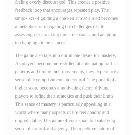
feeling overly discouraged. This creates a positive
feedback loop that encourages repeated play. The
simple act of guiding a chicken across a road becomes
a metaphor for navigating the challenges of life –
assessing risks, making quick decisions, and adapting
to changing circumstances.
The game also taps into our innate desire for mastery.
As players become more skilled at anticipating traffic
patterns and timing their movements, they experience a
sense of accomplishment and control. The pursuit of a
higher score becomes a motivating factor, driving
players to refine their strategies and push their limits.
This sense of mastery is particularly appealing in a
world where many aspects of life feel chaotic and
unpredictable. The game offers a small but satisfying
sense of control and agency. The repetitive nature of