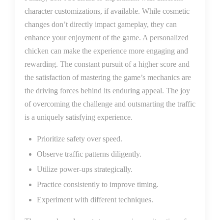
character customizations, if available. While cosmetic
changes don’t directly impact gameplay, they can
enhance your enjoyment of the game. A personalized
chicken can make the experience more engaging and
rewarding. The constant pursuit of a higher score and
the satisfaction of mastering the game’s mechanics are
the driving forces behind its enduring appeal. The joy
of overcoming the challenge and outsmarting the traffic
is a uniquely satisfying experience.
Prioritize safety over speed.
Observe traffic patterns diligently.
Utilize power-ups strategically.
Practice consistently to improve timing.
Experiment with different techniques.