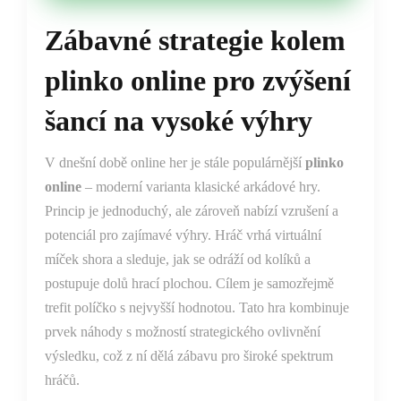
Zábavné strategie kolem
plinko online pro zvýšení
šancí na vysoké výhry
V dnešní době online her je stále populárnější
plinko
online
– moderní varianta klasické arkádové hry.
Princip je jednoduchý, ale zároveň nabízí vzrušení a
potenciál pro zajímavé výhry. Hráč vrhá virtuální
míček shora a sleduje, jak se odráží od kolíků a
postupuje dolů hrací plochou. Cílem je samozřejmě
trefit políčko s nejvyšší hodnotou. Tato hra kombinuje
prvek náhody s možností strategického ovlivnění
výsledku, což z ní dělá zábavu pro široké spektrum
hráčů.