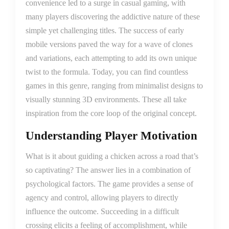
convenience led to a surge in casual gaming, with
many players discovering the addictive nature of these
simple yet challenging titles. The success of early
mobile versions paved the way for a wave of clones
and variations, each attempting to add its own unique
twist to the formula. Today, you can find countless
games in this genre, ranging from minimalist designs to
visually stunning 3D environments. These all take
inspiration from the core loop of the original concept.
Understanding Player Motivation
What is it about guiding a chicken across a road that’s
so captivating? The answer lies in a combination of
psychological factors. The game provides a sense of
agency and control, allowing players to directly
influence the outcome. Succeeding in a difficult
crossing elicits a feeling of accomplishment, while