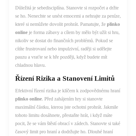
Důležitá je sebedisciplína. Stanovte si rozpočet a držte
se ho. Nenechte se unést emocemi a nehrajte za peníze,
které si nemůžete dovolit prohrát. Pamatujte, že
plinko
online
je forma zábavy a cílem by mělo být užít si hru,
nikoliv se dostat do finančních problémů. Pokud se
cítíte frustrovaní nebo impulzivní, raději si udělejte
pauzu a vraťte se k hře později, když budete mít
chladnou hlavu.
Řízení Rizika a Stanovení Limitů
Efektivní řízení rizika je klíčem k zodpovědnému hraní
plinko online
. Před zahájením hry si stanovte
maximální částku, kterou jste ochotni prohrát. Jakmile
tohoto limitu dosáhnete, přestaňte hrát, i když máte
pocit, že se vám štěstí obrací v zádech. Stanovte si také
časový limit pro hraní a dodržujte ho. Dlouhé hraní