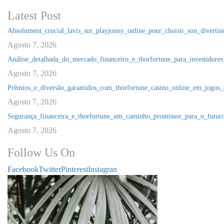
Latest Post
Absolument_crucial_lavis_sur_playjonny_online_pour_choisir_son_divertis
Agosto 7, 2026
Análise_detalhada_do_mercado_financeiro_e_thorfortune_para_investidores
Agosto 7, 2026
Prêmios_e_diversão_garantidos_com_thorfortune_casino_online_em_jogos_
Agosto 7, 2026
Segurança_financeira_e_thorfortune_um_caminho_promissor_para_o_futuro
Agosto 7, 2026
Follow Us On
Facebook
Twitter
Pinterest
Instagran