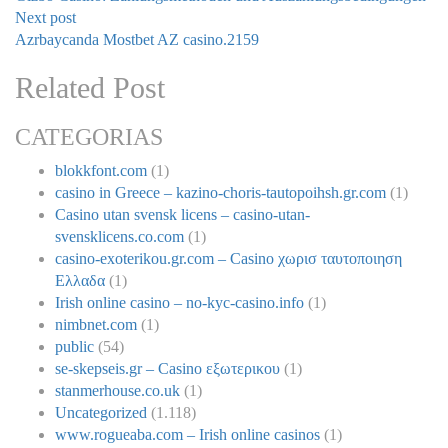
Next post
Azrbaycanda Mostbet AZ casino.2159
Related Post
CATEGORIAS
blokkfont.com
(1)
casino in Greece – kazino-choris-tautopoihsh.gr.com
(1)
Casino utan svensk licens – casino-utan-
svensklicens.co.com
(1)
casino-exoterikou.gr.com – Casino χωρισ ταυτοποιηση
Ελλαδα
(1)
Irish online casino – no-kyc-casino.info
(1)
nimbnet.com
(1)
public
(54)
se-skepseis.gr – Casino εξωτερικου
(1)
stanmerhouse.co.uk
(1)
Uncategorized
(1.118)
www.rogueaba.com – Irish online casinos
(1)