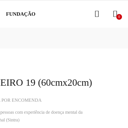
FUNDAÇÃO
0
IRO 19 (60cmx20cm)
L POR ENCOMENDA
 pessoas com experiência de doença mental da
al (Sintra)